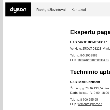
Rankų džiovintuvai
Kontaktai
Ekspertų pag
UAB "ARTE DOMESTICA"
Verkių g. 25C/LT-08223, Vilni
Tel. nr.: 8-5 2058883
El. p.:
info@artedomestica.eu
Techninio apt
UAB Baltic Continent
Žirmūnų g. 70, 09133, Vilnius
Darbo laikas: I-V: 9.00 -18.00
Tel. nr.: 8 700 555 95
El. p.:
remontas@bcsc.lt